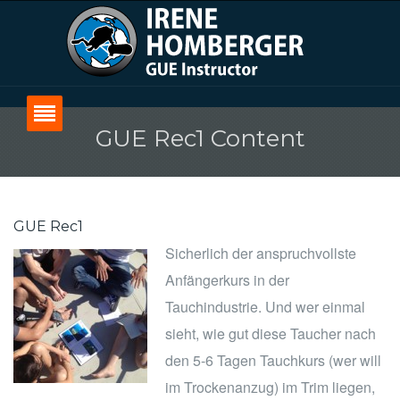
GUE Rec1 Content
Home
Über Irene
GUE Rec1
Über GUE
Sicherlich der anspruchvollste
Kurse
Anfängerkurs in der
Tauchindustrie. Und wer einmal
Blog
sieht, wie gut diese Taucher nach
Kontakt
den 5-6 Tagen Tauchkurs (wer will
im Trockenanzug) im Trim liegen,