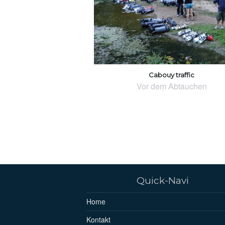
Cabouy traffic
Vor dem Abtauchen
Quick-Navi
Home
Kontakt