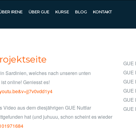
ÜBER IRENE
ÜBER GUE
KURSE
BLOG
KONTAKT
rojektseite
GUE 
GUE 
in Sardinien, welches nach unseren unten
GUE 
ist online! Geniesst es!
GUE 
=youtu.be&v=jj7v0vdd1y4
GUE D
as Video aus dem diesjährigen GUE Nuttlar
GUE 
attgefunden hat (und juhuuu, schon scheint es wieder
m/101971684