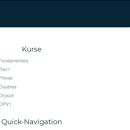
Kurse
Fundamentals
Rec1
Primer
Doubles
rysuit
DPV1
Quick-Navigation