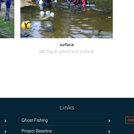
surface
Mit Sack und Pack zurück
Links
Ghost Fishing
CA
Project Baseline