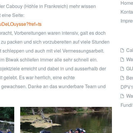
Hom
 der Cabouy (Höhle in Frankreich) mehr wissen
Konta
 eine Seite:
Impr
uDeLOuysse?fref=ts
racht, Vorbereitungen waren intensiv, galt es doch
 zu packen und sich vorzubereiten auf viele Stunden
Cab
nt schleppen und auch mit viel Vermessungsarbeit.
Was
 Biwak schliefen immer alle sehr schnell ein.
GU
rojektziele erreicht und dabei in und ausserhalb der
 gelebt. Es war herrlich, eine echte
Ber
le gewachsen. Danke an das wunderbare Team und
DPV1
Wan
Fundi