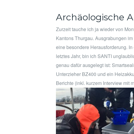
Archäologische A
Zurzeit tauche ich ja wieder von Mon
Kantons Thurgau. Ausgrabungen im B
eine besondere Herausforderung. In
letztes Jahr, bin ich SANTI unglaubl
genau dafür ausgelegt ist: Smartse
Unterzieher BZ400 und ein Heizakku 
Berichte (inkl. kurzem Interview mit m