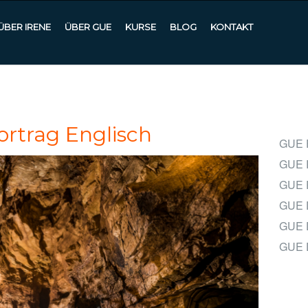
ÜBER IRENE
ÜBER GUE
KURSE
BLOG
KONTAKT
ortrag Englisch
GUE 
GUE 
GUE 
GUE 
GUE D
GUE 