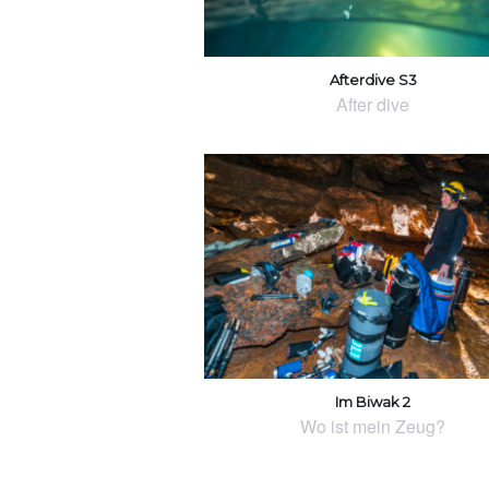
Afterdive S3
After dive
Im Biwak 2
Wo ist mein Zeug?