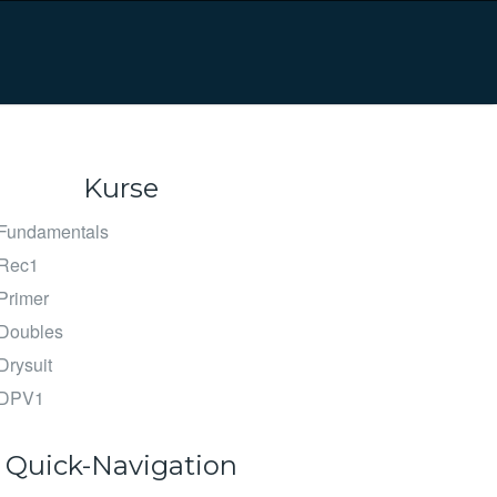
Kurse
Fundamentals
Rec1
Primer
Doubles
rysuit
DPV1
Quick-Navigation