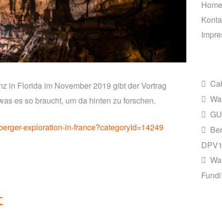
Hom
Konta
Impr
Cab
 in Florida im November 2019 gibt der Vortrag
Was
 was es so braucht, um da hinten zu forschen.
GU
berger-exploration-in-france?categoryId=14249
Ber
DPV1
Wan
Fundi
t